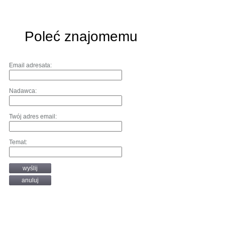
Poleć znajomemu
Email adresata:
Nadawca:
Twój adres email:
Temat:
wyślij
anuluj