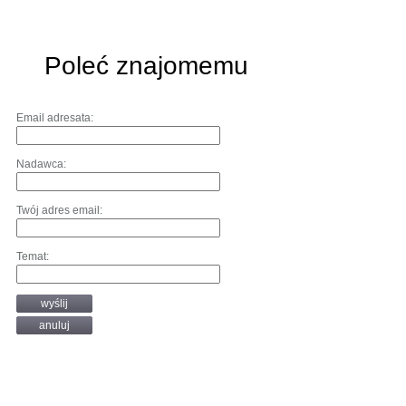
Poleć znajomemu
Email adresata:
Nadawca:
Twój adres email:
Temat:
wyślij
anuluj