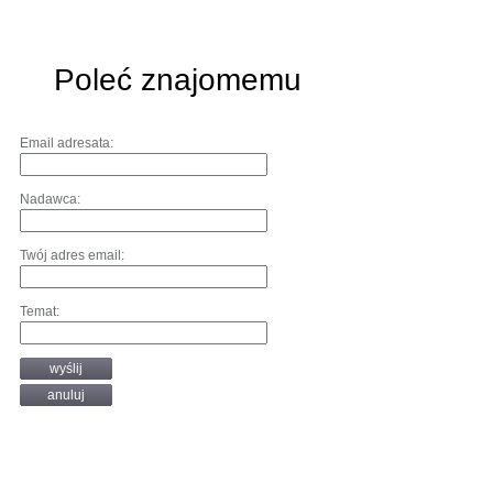
Poleć znajomemu
Email adresata:
Nadawca:
Twój adres email:
Temat:
wyślij
anuluj