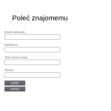
Poleć znajomemu
Email adresata:
Nadawca:
Twój adres email:
Temat:
wyślij
anuluj