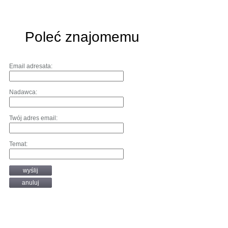
Poleć znajomemu
Email adresata:
Nadawca:
Twój adres email:
Temat:
wyślij
anuluj