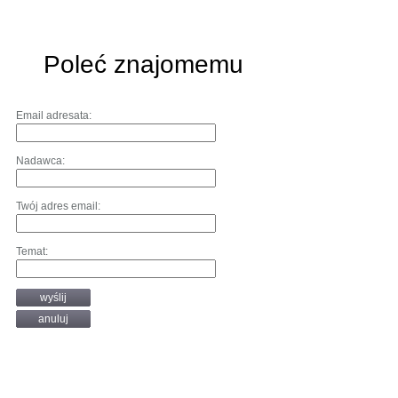
Poleć znajomemu
Email adresata:
Nadawca:
Twój adres email:
Temat:
wyślij
anuluj