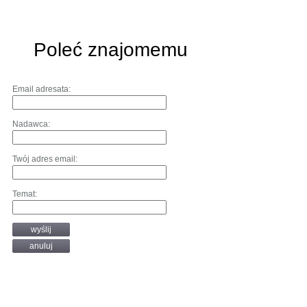
Poleć znajomemu
Email adresata:
Nadawca:
Twój adres email:
Temat:
wyślij
anuluj