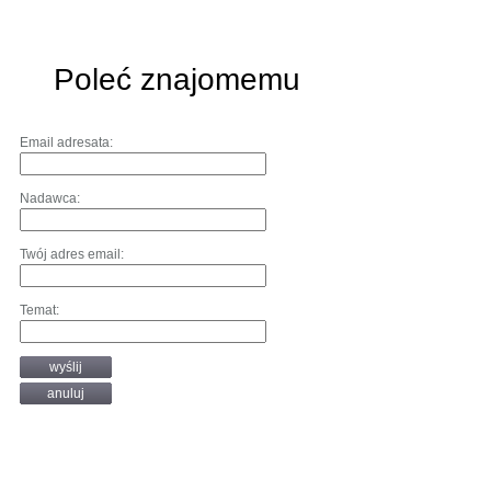
Poleć znajomemu
Email adresata:
Nadawca:
Twój adres email:
Temat:
wyślij
anuluj