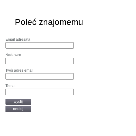
Poleć znajomemu
Email adresata:
Nadawca:
Twój adres email:
Temat:
wyślij
anuluj