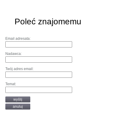
Poleć znajomemu
Email adresata:
Nadawca:
Twój adres email:
Temat:
wyślij
anuluj