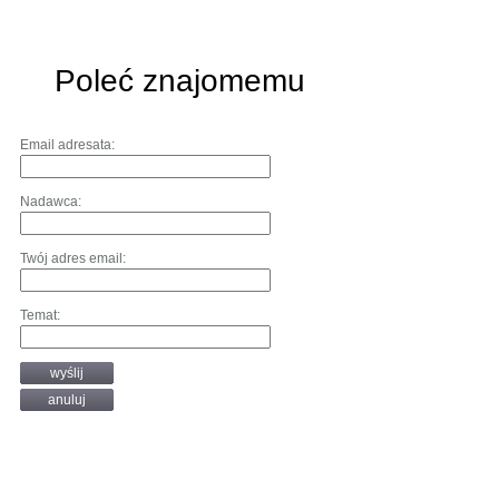
Poleć znajomemu
Email adresata:
Nadawca:
Twój adres email:
Temat:
wyślij
anuluj