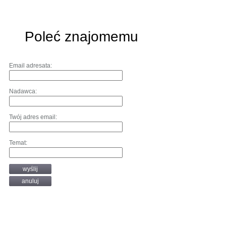
Poleć znajomemu
Email adresata:
Nadawca:
Twój adres email:
Temat:
wyślij
anuluj