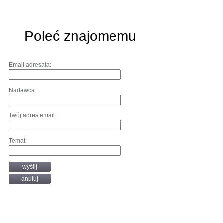
Poleć znajomemu
Email adresata:
Nadawca:
Twój adres email:
Temat:
wyślij
anuluj