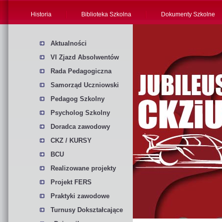
Historia
Biblioteka Szkolna
Dokumenty Szkolne
Aktualności
VI Zjazd Absolwentów
Rada Pedagogiczna
Samorząd Uczniowski
Pedagog Szkolny
Psycholog Szkolny
Doradca zawodowy
CKZ / KURSY
BCU
Realizowane projekty
Projekt FERS
Praktyki zawodowe
Turnusy Dokształcające