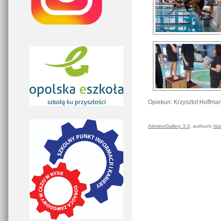
Opiekun: Krzysztof Hoffma
AdmirorGallery 3.0
, author/s
Vas