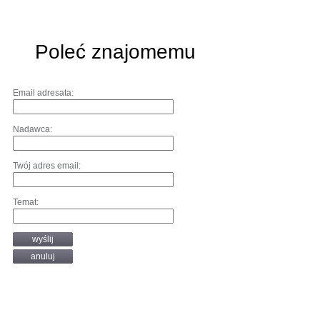
Poleć znajomemu
Email adresata:
Nadawca:
Twój adres email:
Temat:
wyślij
anuluj