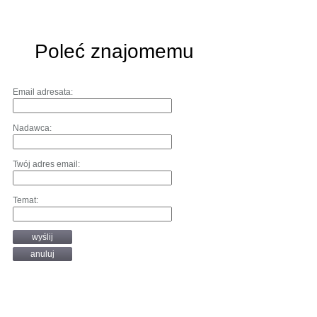
Poleć znajomemu
Email adresata:
Nadawca:
Twój adres email:
Temat:
wyślij
anuluj