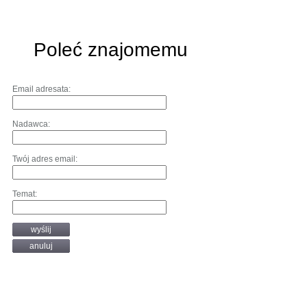
Poleć znajomemu
Email adresata:
Nadawca:
Twój adres email:
Temat:
wyślij
anuluj