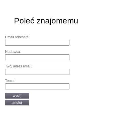
Poleć znajomemu
Email adresata:
Nadawca:
Twój adres email:
Temat:
wyślij
anuluj