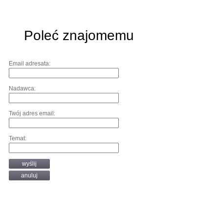
Poleć znajomemu
Email adresata:
Nadawca:
Twój adres email:
Temat:
wyślij
anuluj