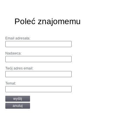
Poleć znajomemu
Email adresata:
Nadawca:
Twój adres email:
Temat:
wyślij
anuluj