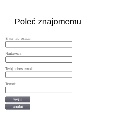
Poleć znajomemu
Email adresata:
Nadawca:
Twój adres email:
Temat:
wyślij
anuluj