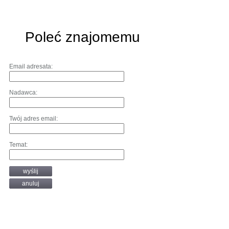
Poleć znajomemu
Email adresata:
Nadawca:
Twój adres email:
Temat:
wyślij
anuluj