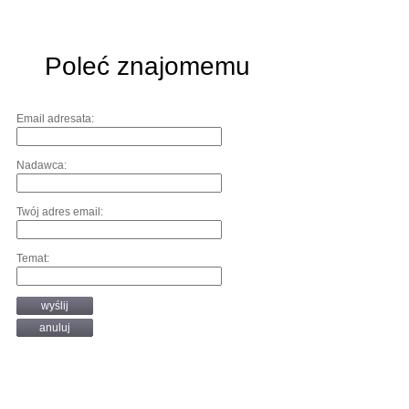
Poleć znajomemu
Email adresata:
Nadawca:
Twój adres email:
Temat:
wyślij
anuluj