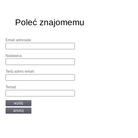
Poleć znajomemu
Email adresata:
Nadawca:
Twój adres email:
Temat:
wyślij
anuluj