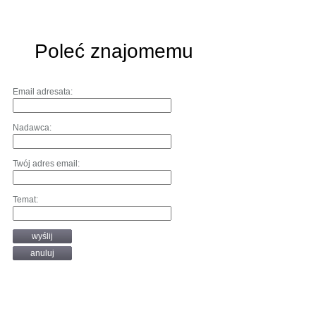
Poleć znajomemu
Email adresata:
Nadawca:
Twój adres email:
Temat:
wyślij
anuluj