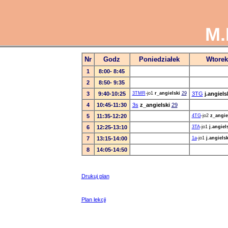
M.
Nr
Godz
Poniedziałek
Wtorek
1
8:00- 8:45
2
8:50- 9:35
3
9:40-10:25
3TMR
-jo1
r_angielski
29
3TG
j.angiels
4
10:45-11:30
3s
z_angielski
29
5
11:35-12:20
4TG
-jo2
z_angie
6
12:25-13:10
3TA
-jo1
j.angiel
7
13:15-14:00
1a
-jo1
j.angielsk
8
14:05-14:50
Drukuj plan
Plan lekcji