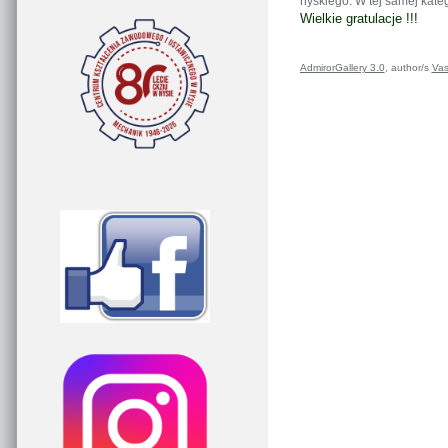
nyskiego. W tej samej kate
Wielkie gratulacje !!!
AdmirorGallery 3.0
, author/s
Vas