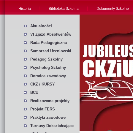
Historia
Biblioteka Szkolna
Dokumenty Szkolne
Aktualności
VI Zjazd Absolwentów
Rada Pedagogiczna
Samorząd Uczniowski
Pedagog Szkolny
Psycholog Szkolny
Doradca zawodowy
CKZ / KURSY
BCU
Realizowane projekty
Projekt FERS
Praktyki zawodowe
Turnusy Dokształcające