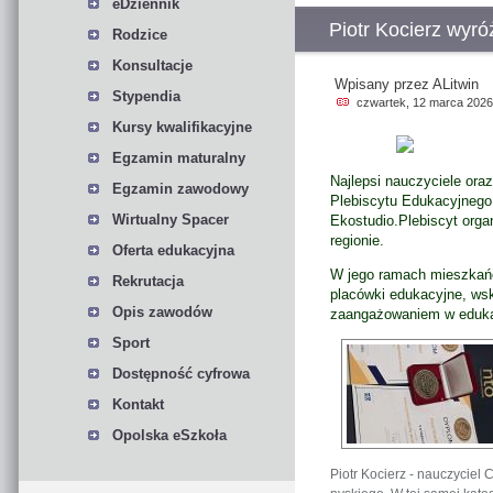
eDziennik
Piotr Kocierz wyró
Rodzice
Konsultacje
Wpisany przez ALitwin
Stypendia
czwartek, 12 marca 2026
Kursy kwalifikacyjne
Egzamin maturalny
Najlepsi nauczyciele oraz
Egzamin zawodowy
Plebiscytu Edukacyjnego 
Wirtualny Spacer
Ekostudio.
Plebiscyt orga
regionie.
Oferta edukacyjna
W jego ramach mieszkańc
Rekrutacja
placówki edukacyjne, wsk
Opis zawodów
zaangażowaniem w eduka
Sport
Dostępność cyfrowa
Kontakt
Opolska eSzkoła
Piotr Kocierz - nauczyciel