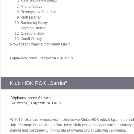
Mateusz Marcinkowski
Michał Sołtys
Przemysław Simoński
Piotr Licznar
Bartłomiej Górny
Szymon Biernat
Grzegorz Guła
Kamil Oleksy
Prowadzący zajęcia mgr Adam Litwin
Poprawiony: środa, 19 stycznia 2011 13:19
Klub HDK PCK „Cardia”
Wpisany przez ALitwin
wtorek, 11 stycznia 2011 07:30
W 2010 roku nasi krwiodawcy - członkowie Klubu HDK oddali łącznie ponad 1
Jak informuje Prezes Klubu Pan Jerzy Kiełb jest to olbrzymi sukces. Należy 
minutę jest potrzebny 1 litr krwi dla ratowania życia i zdrowia człowieka.