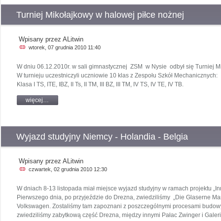
Turniej Mikołajkowy w halowej piłce nożnej
Wpisany przez ALitwin
wtorek, 07 grudnia 2010 11:40
W dniu 06.12.2010r. w sali gimnastycznej ZSM w Nysie odbył się Turniej M
W turnieju uczestniczyli uczniowie 10 klas z Zespołu Szkół Mechanicznych:
Klasa I TS, ITE, IBZ, II Ts, II TM, III BZ, III TM, IV TS, IV TE, IV TB.
więcej…
Wyjazd studyjny Niemcy - Holandia - Belgia
Wpisany przez ALitwin
czwartek, 02 grudnia 2010 12:30
W dniach 8-13 listopada miał miejsce wyjazd studyjny w ramach projektu „
Pierwszego dnia, po przyjeździe do Drezna, zwiedziliśmy „Die Glaserne M
Volkswagen. Zostaliśmy tam zapoznani z poszczególnymi procesami bud
zwiedziliśmy zabytkową część Drezna, między innymi Pałac Zwinger i Galer