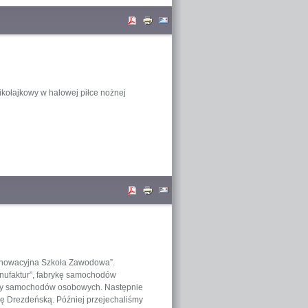
ikołajkowy w halowej piłce nożnej
Innowacyjna Szkoła Zawodowa”.
anufaktur”, fabrykę samochodów
owy samochodów osobowych. Następnie
ię Drezdeńską. Później przejechaliśmy