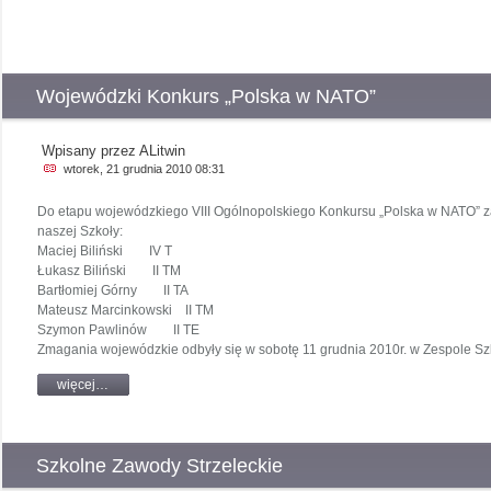
Wojewódzki Konkurs „Polska w NATO”
Wpisany przez ALitwin
wtorek, 21 grudnia 2010 08:31
Do etapu wojewódzkiego VIII Ogólnopolskiego Konkursu „Polska w NATO” za
naszej Szkoły:
Maciej Biliński IV T
Łukasz Biliński II TM
Bartłomiej Górny II TA
Mateusz Marcinkowski II TM
Szymon Pawlinów II TE
Zmagania wojewódzkie odbyły się w sobotę 11 grudnia 2010r. w Zespole S
więcej…
Szkolne Zawody Strzeleckie