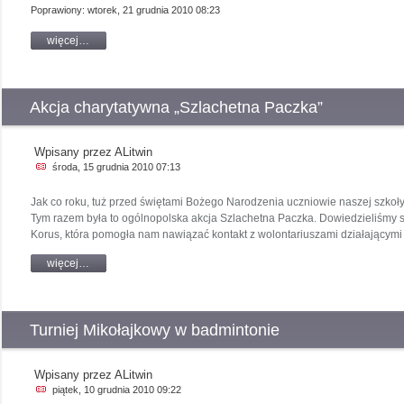
Poprawiony: wtorek, 21 grudnia 2010 08:23
więcej…
Akcja charytatywna „Szlachetna Paczka”
Wpisany przez ALitwin
środa, 15 grudnia 2010 07:13
Jak co roku, tuż przed świętami Bożego Narodzenia uczniowie naszej szkoły 
Tym razem była to ogólnopolska akcja Szlachetna Paczka. Dowiedzieliśmy si
Korus, która pomogła nam nawiązać kontakt z wolontariuszami działającymi
więcej…
Turniej Mikołajkowy w badmintonie
Wpisany przez ALitwin
piątek, 10 grudnia 2010 09:22