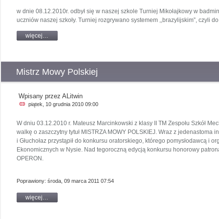
w dnie 08.12.2010r. odbył się w naszej szkole Turniej Mikołajkowy w badmi
uczniów naszej szkoły. Turniej rozgrywano systemem ,,brazylijskim”, czyli
więcej…
Mistrz Mowy Polskiej
Wpisany przez ALitwin
piątek, 10 grudnia 2010 09:00
W dniu 03.12.2010 r. Mateusz Marcinkowski z klasy II TM Zespołu Szkół Me
walkę o zaszczytny tytuł MISTRZA MOWY POLSKIEJ. Wraz z jedenastoma inn
i Głuchołaz przystąpił do konkursu oratorskiego, którego pomysłodawcą i or
Ekonomicznych w Nysie. Nad tegoroczną edycją konkursu honorowy patron
OPERON.
Poprawiony: środa, 09 marca 2011 07:54
więcej…