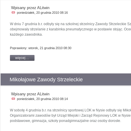
Wpisany przez ALitwin
poniedziałek, 20 grudnia 2010 08:16
W dniu 7 grudnia b.r. odbyły się na szkolnej strzelnicy Zawody Strzeleckie 
obejmowały strzelanie z karabinka pneumatycznego w postawie stojąc. Ocen
każdego zawodnika.
Poprawiony: wtorek, 21 grudnia 2010 08:30
więcej…
Mikołajowe Zawody Strzeleckie
Wpisany przez ALitwin
poniedziałek, 20 grudnia 2010 08:14
W sobotę 4 grudnia b.r. na strzelnicy sportowej LOK w Nysie odbyły się Mik
Organizatorami zawodów był Urząd Miejski i Zarząd Rejonowy LOK w Nysie.Z
podstawowe, gimnazja, szkoły ponadgimnazjalne oraz osoby dorosłe.