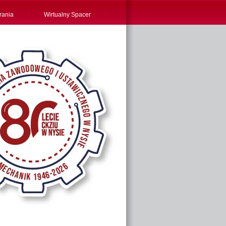
rania
Wirtualny Spacer