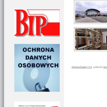
AdmirorGallery 3.0
, author/s
Vas