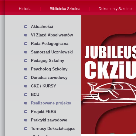
Historia
Biblioteka Szkolna
Dokumenty Szkolne
Aktualności
VI Zjazd Absolwentów
Rada Pedagogiczna
Samorząd Uczniowski
Pedagog Szkolny
Psycholog Szkolny
Doradca zawodowy
CKZ / KURSY
BCU
Realizowane projekty
Projekt FERS
Praktyki zawodowe
Turnusy Dokształcające