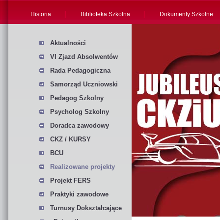
Historia
Biblioteka Szkolna
Dokumenty Szkolne
Aktualności
VI Zjazd Absolwentów
Rada Pedagogiczna
Samorząd Uczniowski
Pedagog Szkolny
Psycholog Szkolny
Doradca zawodowy
CKZ / KURSY
BCU
Realizowane projekty
Projekt FERS
Praktyki zawodowe
Turnusy Dokształcające