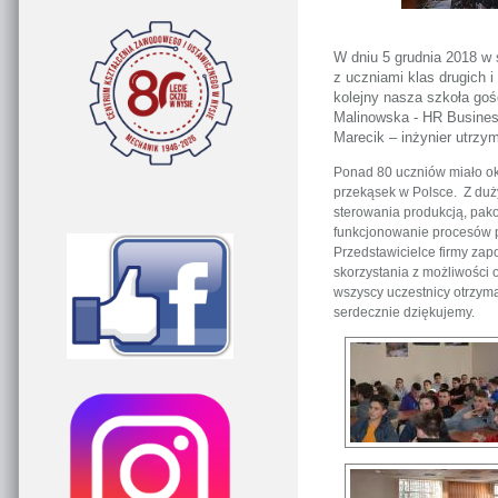
W dniu 5 grudnia 2018 w 
z uczniami klas drugich i
kolejny nasza szkoła goś
Malinowska - HR Business
Marecik – inżynier utrzy
Ponad 80 uczniów miało oka
przekąsek w Polsce. Z duż
sterowania produkcją, pak
funkcjonowanie procesów p
Przedstawicielce firmy zap
skorzystania z możliwości 
wszyscy uczestnicy otrzyma
serdecznie dziękujemy.