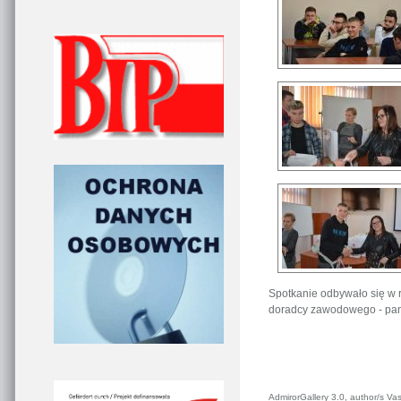
Spotkanie odbywało się w r
doradcy zawodowego - pani
AdmirorGallery 3.0
, author/s
Vas