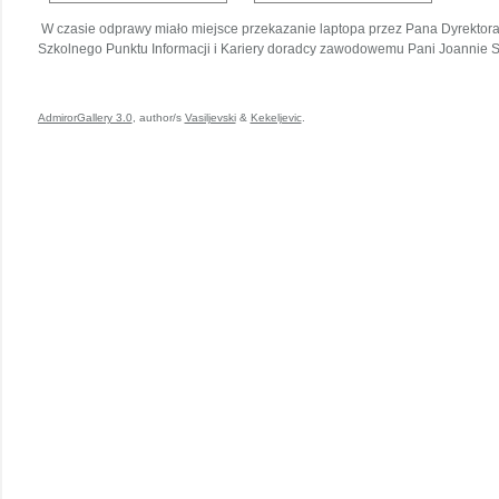
W czasie odprawy miało miejsce przekazanie laptopa przez Pana Dyrektor
Szkolnego Punktu Informacji i Kariery doradcy zawodowemu Pani Joannie 
AdmirorGallery 3.0
, author/s
Vasiljevski
&
Kekeljevic
.