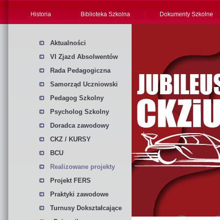
Historia
Biblioteka Szkolna
Dokumenty Szkolne
Aktualności
VI Zjazd Absolwentów
Rada Pedagogiczna
Samorząd Uczniowski
Pedagog Szkolny
Psycholog Szkolny
Doradca zawodowy
CKZ / KURSY
BCU
Realizowane projekty
Projekt FERS
Praktyki zawodowe
Turnusy Dokształcające