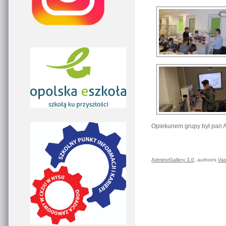
Opiekunem grupy był pan 
AdmirorGallery 3.0
, author/s
Vas