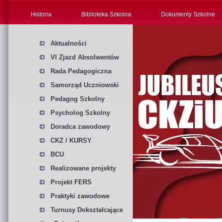
Historia
Biblioteka Szkolna
Dokumenty Szkolne
Aktualności
VI Zjazd Absolwentów
Rada Pedagogiczna
Samorząd Uczniowski
Pedagog Szkolny
Psycholog Szkolny
Doradca zawodowy
CKZ / KURSY
BCU
Realizowane projekty
Projekt FERS
Praktyki zawodowe
Turnusy Dokształcające