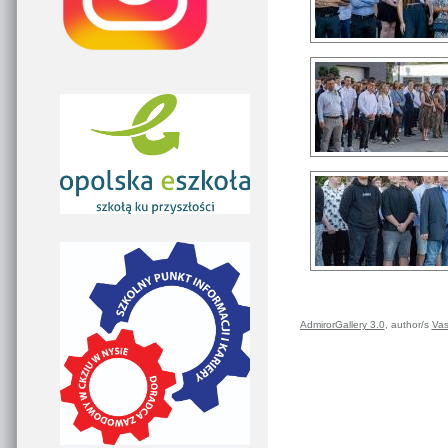
AdmirorGallery 3.0
, author/s
Vas