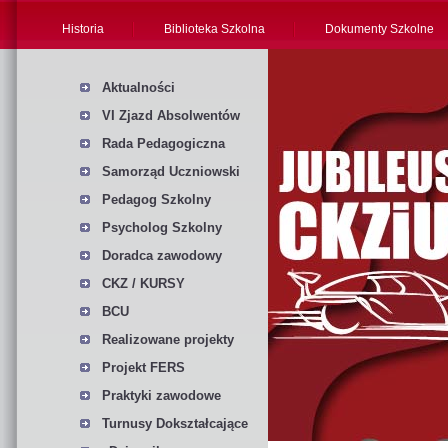
Historia
Biblioteka Szkolna
Dokumenty Szkolne
Aktualności
VI Zjazd Absolwentów
Rada Pedagogiczna
Samorząd Uczniowski
Pedagog Szkolny
Psycholog Szkolny
Doradca zawodowy
CKZ / KURSY
BCU
Realizowane projekty
Projekt FERS
Praktyki zawodowe
Turnusy Dokształcające