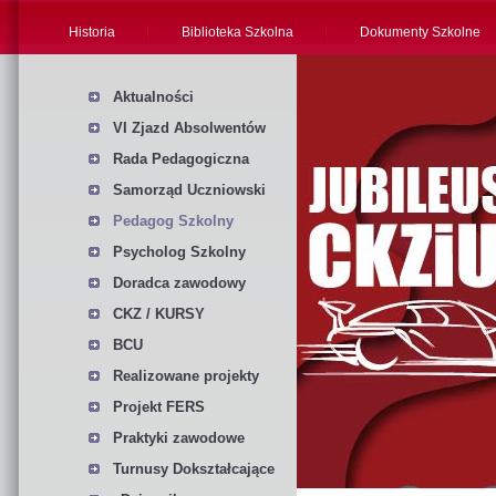
Historia
Biblioteka Szkolna
Dokumenty Szkolne
Aktualności
VI Zjazd Absolwentów
Rada Pedagogiczna
Samorząd Uczniowski
Pedagog Szkolny
Psycholog Szkolny
Doradca zawodowy
CKZ / KURSY
BCU
Realizowane projekty
Projekt FERS
Praktyki zawodowe
Turnusy Dokształcające