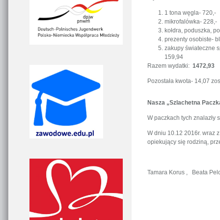
1 tona węgla- 720,-
mikrofalówka- 228,-
kołdra, poduszka, po
prezenty osobiste- b
zakupy świateczne sp
159,94
Razem wydatki:
1472,93
Pozostała kwota- 14,07 zo
Nasza „Szlachetna Paczka
W paczkach tych znalazły si
W dniu 10.12 2016r. wraz z
opiekujący się rodziną, pr
Tamara Korus , Beata Pel