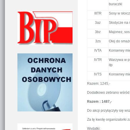
buraczki
IIITR
Sosy w słoicz
3az
Słodycze na 
3bz
Majonez, sos 
3zs
Olej do smaż
IVTA
Konserwy mię
IVTR
Warzywa w pu
itp
IVTS
Konserwy mię
Razem: 1245,-
Dodatkowo zebrano wśród 
Razem : 1487,-
Do akcji przyłączyły się ws
Za tę kwotę organizatorki z
Wydatki: