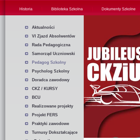
Historia
Biblioteka Szkolna
Dokumenty Szkolne
Aktualności
VI Zjazd Absolwentów
Rada Pedagogiczna
Samorząd Uczniowski
Pedagog Szkolny
Psycholog Szkolny
Doradca zawodowy
CKZ / KURSY
BCU
Realizowane projekty
Projekt FERS
Praktyki zawodowe
Turnusy Dokształcające