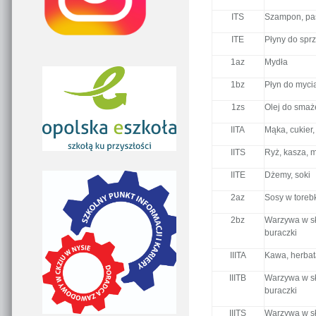
ITS
Szampon, pas
ITE
Płyny do sprz
1az
Mydła
1bz
Płyn do myci
1zs
Olej do smaż
IITA
Mąka, cukier,
IITS
Ryż, kasza, 
IITE
Dżemy, soki
2az
Sosy w toreb
2bz
Warzywa w sło
buraczki
IIITA
Kawa, herbat
IIITB
Warzywa w sło
buraczki
IIITS
Warzywa w sło