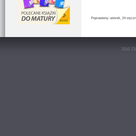
Poprawiony: wtorek, 24 styczn
2010 ZS