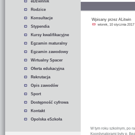
eDziennik
Rodzice
Konsultacje
Wpisany przez ALitwin
wtorek, 10 stycznia 2017
Stypendia
Kursy kwalifikacyjne
Egzamin maturalny
Egzamin zawodowy
Wirtualny Spacer
Oferta edukacyjna
Rekrutacja
Opis zawodów
Sport
Dostępność cyfrowa
Kontakt
Opolska eSzkoła
W tym roku szkolnym, po raz
Koordynatorami były p. Bea