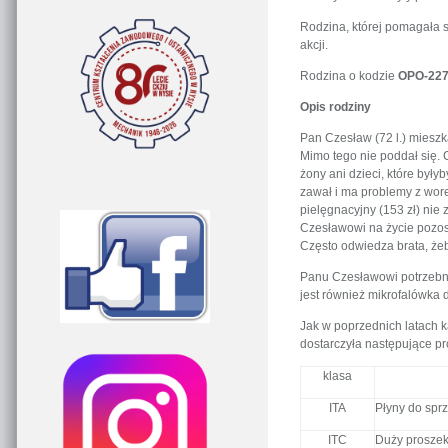
Rodzina, której pomagała s
akcji.
Rodzina o kodzie
OPO-227
Opis rodziny
Pan Czesław (72 l.) mieszk
Mimo tego nie poddał się. C
żony ani dzieci, które był
zawał i ma problemy z wore
pielęgnacyjny (153 zł) nie
Czesławowi na życie pozos
Często odwiedza brata, żeb
Panu Czesławowi potrzebne
jest również mikrofalówka 
Jak w poprzednich latach 
dostarczyła następujące pr
klasa
ITA
Płyny do sprz
ITC
Duży proszek