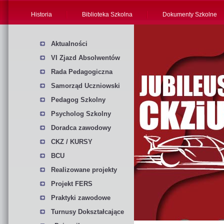
Historia
Biblioteka Szkolna
Dokumenty Szkolne
Aktualności
VI Zjazd Absolwentów
Rada Pedagogiczna
Samorząd Uczniowski
Pedagog Szkolny
Psycholog Szkolny
Doradca zawodowy
CKZ / KURSY
BCU
Realizowane projekty
Projekt FERS
Praktyki zawodowe
Turnusy Dokształcające