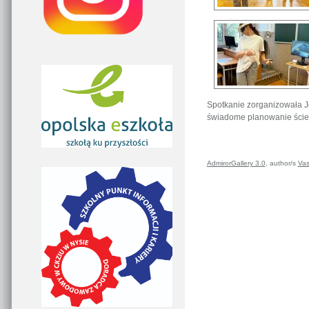
Spotkanie zorganizowała J
świadome planowanie ście
AdmirorGallery 3.0
, author/s
Vas