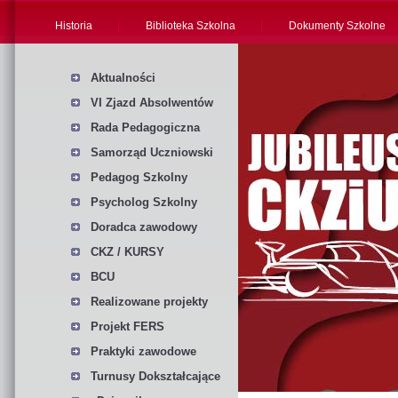
Historia
Biblioteka Szkolna
Dokumenty Szkolne
Aktualności
VI Zjazd Absolwentów
Rada Pedagogiczna
Samorząd Uczniowski
Pedagog Szkolny
Psycholog Szkolny
Doradca zawodowy
CKZ / KURSY
BCU
Realizowane projekty
Projekt FERS
Praktyki zawodowe
Turnusy Dokształcające