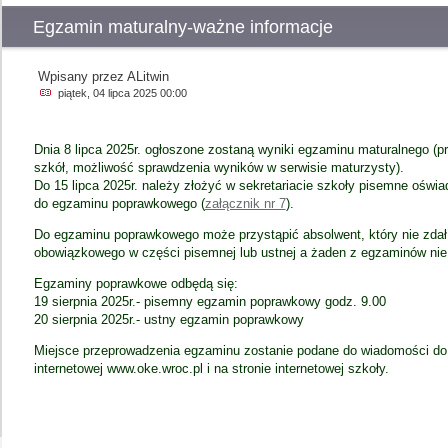
Egzamin maturalny-ważne informacje
Wpisany przez ALitwin
piątek, 04 lipca 2025 00:00
Dnia 8 lipca 2025r. ogłoszone zostaną wyniki egzaminu maturalnego (p
szkół, możliwość sprawdzenia wyników w serwisie maturzysty).
Do 15 lipca 2025r. należy złożyć w sekretariacie szkoły pisemne oświa
do egzaminu poprawkowego
(
załącznik nr 7
)
.
Do egzaminu poprawkowego może przystąpić absolwent, który nie zdał
obowiązkowego w części pisemnej lub ustnej a żaden z egzaminów nie 
Egzaminy poprawkowe odbędą się:
19 sierpnia 2025r.- pisemny egzamin poprawkowy godz. 9.00
20 sierpnia 2025r.- ustny egzamin poprawkowy
Miejsce przeprowadzenia egzaminu zostanie podane do wiadomości do 8
internetowej www.oke.wroc.pl i na stronie internetowej szkoły.