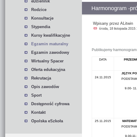
eDziennik
Harmonogram -pr
Rodzice
Konsultacje
Wpisany przez ALitwin
Stypendia
środa, 18 listopada 2015 
Kursy kwalifikacyjne
Egzamin maturalny
Publikujemy harmonogram p
Egzamin zawodowy
DATA
PRZEDM
Wirtualny Spacer
Oferta edukacyjna
JĘZYK PO
24.11.2015
Rekrutacja
PODSTA
Opis zawodów
9.00- 11
Sport
Dostępność cyfrowa
Kontakt
Opolska eSzkoła
25.11.2015
MATEMAT
PODSTA
9.00-11