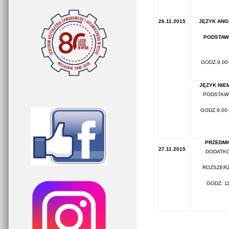
26.11.2015
JĘZYK ANG
PODSTA
GODZ.9.00-
JĘZYK NIE
PODSTA
GODZ.9.00-
PRZEDMI
27.11.2015
DODATK
ROZSZER
GODZ. 11