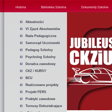
Historia
Biblioteka Szkolna
Dokumenty Szkolne
Aktualności
VI Zjazd Absolwentów
Rada Pedagogiczna
Samorząd Uczniowski
Pedagog Szkolny
Psycholog Szkolny
Doradca zawodowy
CKZ / KURSY
BCU
Realizowane projekty
Projekt FERS
Praktyki zawodowe
Turnusy Dokształcające