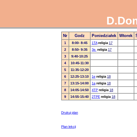
D.Dom
Nr
Godz
Poniedziałek
Wtorek
1
8:00- 8:45
1TA
religia
17
2
8:50- 9:35
3e.
religia
17
3
9:40-10:25
4
10:45-11:30
5
11:35-12:20
6
12:25-13:10
1e
religia
18
7
13:15-14:00
1a
religia
18
8
14:05-14:50
4TP
religia
18
9
14:55-15:40
2TPE
religia
18
Drukuj plan
Plan lekcji