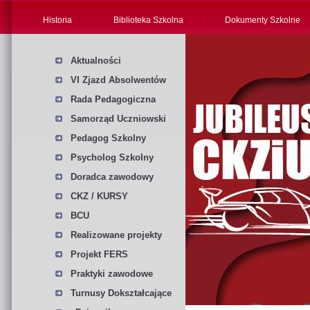
Historia
Biblioteka Szkolna
Dokumenty Szkolne
Aktualności
VI Zjazd Absolwentów
Rada Pedagogiczna
Samorząd Uczniowski
Pedagog Szkolny
Psycholog Szkolny
Doradca zawodowy
CKZ / KURSY
BCU
Realizowane projekty
Projekt FERS
Praktyki zawodowe
Turnusy Dokształcające