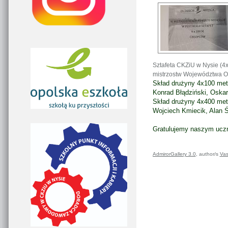
Sztafeta CKZiU w Nysie (4x
mistrzostw Województwa O
Skład drużyny 4x100 met
Konrad Błądziński, Oska
Skład drużyny 4x400 met
Wojciech Kmiecik, Alan Ś
Gratulujemy naszym uczn
AdmirorGallery 3.0
, author/s
Vas