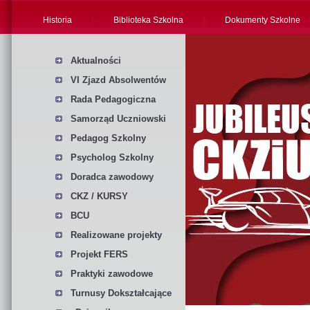
Historia
Biblioteka Szkolna
Dokumenty Szkolne
Aktualności
VI Zjazd Absolwentów
Rada Pedagogiczna
Samorząd Uczniowski
Pedagog Szkolny
Psycholog Szkolny
Doradca zawodowy
CKZ / KURSY
BCU
Realizowane projekty
Projekt FERS
Praktyki zawodowe
Turnusy Dokształcające