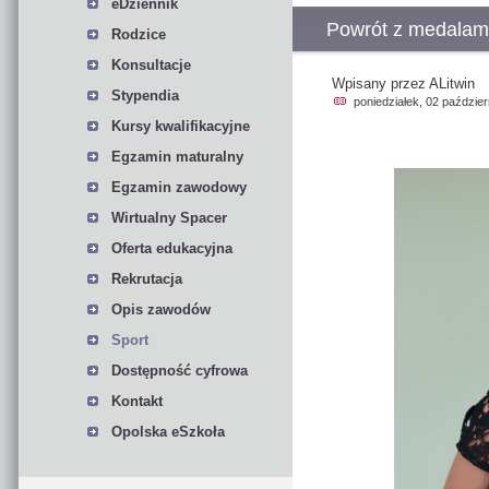
eDziennik
Powrót z medalami 
Rodzice
Konsultacje
Wpisany przez ALitwin
Stypendia
poniedziałek, 02 paździe
Kursy kwalifikacyjne
Egzamin maturalny
Egzamin zawodowy
Wirtualny Spacer
Oferta edukacyjna
Rekrutacja
Opis zawodów
Sport
Dostępność cyfrowa
Kontakt
Opolska eSzkoła