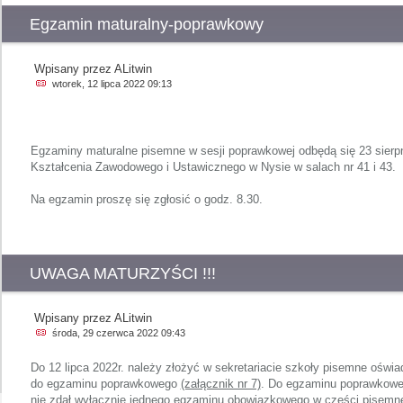
Egzamin maturalny-poprawkowy
Wpisany przez ALitwin
wtorek, 12 lipca 2022 09:13
Egzaminy maturalne pisemne w sesji poprawkowej odbędą się 23 sierpn
Kształcenia Zawodowego i Ustawicznego w Nysie w salach nr 41 i 43.
Na egzamin proszę się zgłosić o godz. 8.30.
UWAGA MATURZYŚCI !!!
Wpisany przez ALitwin
środa, 29 czerwca 2022 09:43
Do 12 lipca 2022r. należy złożyć w sekretariacie szkoły pisemne oświa
do egzaminu poprawkowego
(załącznik nr 7)
. Do egzaminu poprawkoweg
nie zdał wyłącznie jednego egzaminu obowiązkowego w części pisem