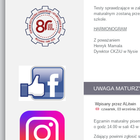
Testy sprawdzające w za
maturalnym zostaną przep
szkole.
HARMONOGRAM
Z poważaniem
Henryk Mamala
Dyrektor CKZiU w Nysie
UWAGA MATURZY
Wpisany przez ALitwin
czwartek, 03 września 2
Egzamin maturalny pisemn
o godz.14.00 w sali 43 
Zdający powinni zgłosić 