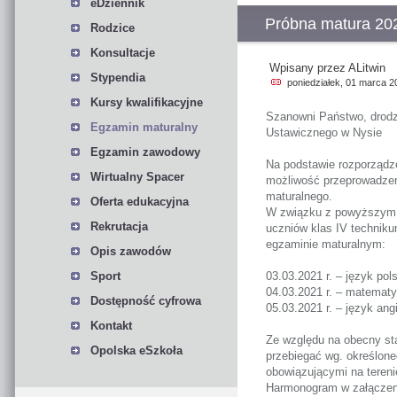
eDziennik
Próbna matura 20
Rodzice
Konsultacje
Wpisany przez ALitwin
Stypendia
poniedziałek, 01 marca 2
Kursy kwalifikacyjne
Szanowni Państwo, drodz
Egzamin maturalny
Ustawicznego w Nysie
Egzamin zawodowy
Na podstawie rozporządze
Wirtualny Spacer
możliwość przeprowadzen
maturalnego.
Oferta edukacyjna
W związku z powyższym w
Rekrutacja
uczniów klas IV technik
egzaminie maturalnym:
Opis zawodów
Sport
03.03.2021 r. – język pols
04.03.2021 r. – matemat
Dostępność cyfrowa
05.03.2021 r. – język ang
Kontakt
Ze względu na obecny sta
Opolska eSzkoła
przebiegać wg. określon
obowiązującymi na tereni
Harmonogram w załączeni