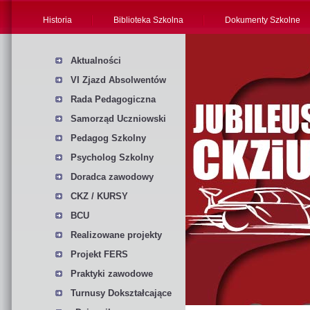
Historia
Biblioteka Szkolna
Dokumenty Szkolne
Aktualności
VI Zjazd Absolwentów
Rada Pedagogiczna
Samorząd Uczniowski
Pedagog Szkolny
Psycholog Szkolny
Doradca zawodowy
CKZ / KURSY
BCU
Realizowane projekty
Projekt FERS
Praktyki zawodowe
Turnusy Dokształcające