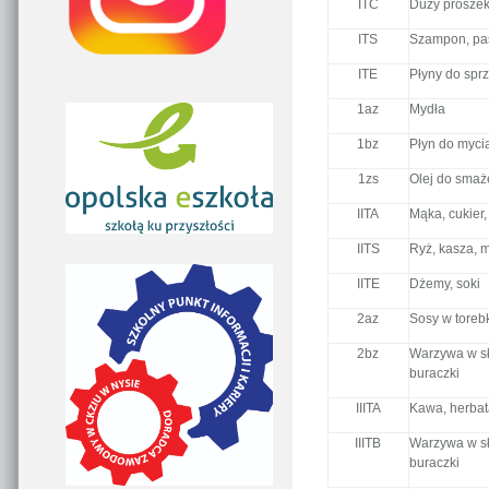
ITC
Duży proszek
ITS
Szampon, pas
ITE
Płyny do sprz
1az
Mydła
1bz
Płyn do myci
1zs
Olej do smaż
IITA
Mąka, cukier,
IITS
Ryż, kasza, 
IITE
Dżemy, soki
2az
Sosy w toreb
2bz
Warzywa w sło
buraczki
IIITA
Kawa, herbat
IIITB
Warzywa w sło
buraczki