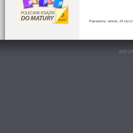
Poprawiony: wtorek, 24 styczn
2010 ZS