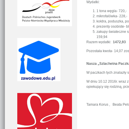
Wydatki:
1 tona węgla- 720,-
mikrofalówka- 228,-
kołdra, poduszka, po
prezenty osobiste- b
zakupy świateczne sp
159,94
Razem wydatki:
1472,93
Pozostała kwota- 14,07 zo
Nasza „Szlachetna Paczka
W paczkach tych znalazły si
W dniu 10.12 2016r. wraz z
opiekujący się rodziną, pr
Tamara Korus , Beata Pel