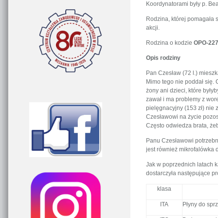
Koordynatorami były p. Bea
Rodzina, której pomagała s
akcji.
Rodzina o kodzie
OPO-227
Opis rodziny
Pan Czesław (72 l.) mieszk
Mimo tego nie poddał się. C
żony ani dzieci, które był
zawał i ma problemy z wore
pielęgnacyjny (153 zł) nie
Czesławowi na życie pozos
Często odwiedza brata, żeb
Panu Czesławowi potrzebne
jest również mikrofalówka 
Jak w poprzednich latach 
dostarczyła następujące pr
klasa
ITA
Płyny do sprz