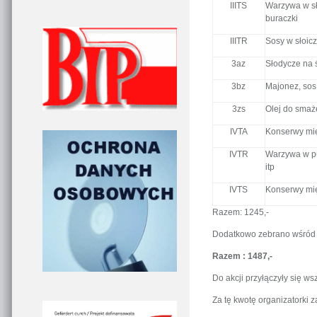
IIITS
Warzywa w sło
buraczki
IIITR
Sosy w słoicz
3az
Słodycze na 
3bz
Majonez, sos 
3zs
Olej do smaż
IVTA
Konserwy mię
IVTR
Warzywa w pu
itp
IVTS
Konserwy mię
Razem: 1245,-
Dodatkowo zebrano wśród 
Razem : 1487,-
Do akcji przyłączyły się ws
Za tę kwotę organizatorki z