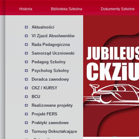
Historia
Biblioteka Szkolna
Dokumenty Szkolne
Aktualności
VI Zjazd Absolwentów
Rada Pedagogiczna
Samorząd Uczniowski
Pedagog Szkolny
Psycholog Szkolny
Doradca zawodowy
CKZ / KURSY
BCU
Realizowane projekty
Projekt FERS
Praktyki zawodowe
Turnusy Dokształcające