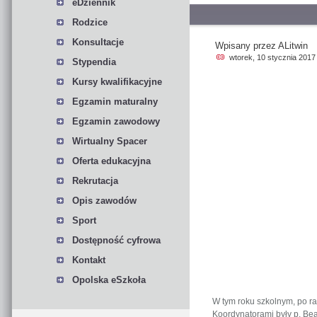
eDziennik
Rodzice
Konsultacje
Wpisany przez ALitwin
wtorek, 10 stycznia 2017
Stypendia
Kursy kwalifikacyjne
Egzamin maturalny
Egzamin zawodowy
Wirtualny Spacer
Oferta edukacyjna
Rekrutacja
Opis zawodów
Sport
Dostępność cyfrowa
Kontakt
Opolska eSzkoła
W tym roku szkolnym, po raz
Koordynatorami były p. Bea