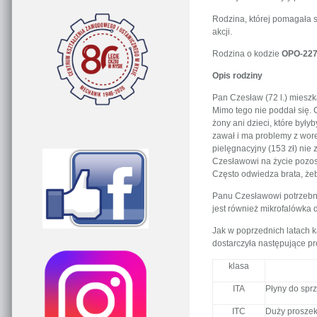
Rodzina, której pomagała s
akcji.
Rodzina o kodzie
OPO-227
Opis rodziny
Pan Czesław (72 l.) mieszk
Mimo tego nie poddał się. C
żony ani dzieci, które był
zawał i ma problemy z wore
pielęgnacyjny (153 zł) nie
Czesławowi na życie pozos
Często odwiedza brata, żeb
Panu Czesławowi potrzebne
jest również mikrofalówka 
Jak w poprzednich latach 
dostarczyła następujące pr
klasa
ITA
Płyny do sprz
ITC
Duży proszek