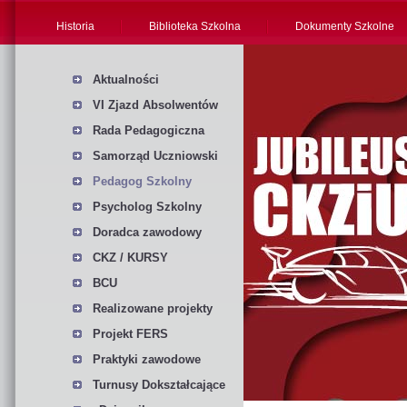
Historia
Biblioteka Szkolna
Dokumenty Szkolne
Aktualności
VI Zjazd Absolwentów
Rada Pedagogiczna
Samorząd Uczniowski
Pedagog Szkolny
Psycholog Szkolny
Doradca zawodowy
CKZ / KURSY
BCU
Realizowane projekty
Projekt FERS
Praktyki zawodowe
Turnusy Dokształcające