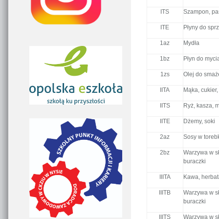
ITS
Szampon, pas
ITE
Płyny do sprz
1az
Mydła
1bz
Płyn do myci
1zs
Olej do smaż
IITA
Mąka, cukier,
IITS
Ryż, kasza, 
IITE
Dżemy, soki
2az
Sosy w toreb
2bz
Warzywa w sło
buraczki
IIITA
Kawa, herbat
IIITB
Warzywa w sło
buraczki
IIITS
Warzywa w sło