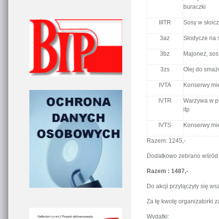
buraczki
IIITR
Sosy w słoicz
3az
Słodycze na 
3bz
Majonez, sos 
3zs
Olej do smaż
IVTA
Konserwy mię
IVTR
Warzywa w pu
itp
IVTS
Konserwy mię
Razem: 1245,-
Dodatkowo zebrano wśród 
Razem : 1487,-
Do akcji przyłączyły się ws
Za tę kwotę organizatorki z
Wydatki: