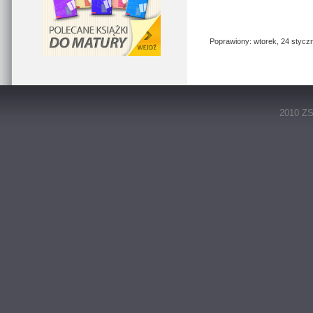
Poprawiony: wtorek, 24 styczn
2010 ZS