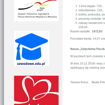
1 tona węgla- 720,-
mikrofalówka- 228,-
kołdra, poduszka, po
prezenty osobiste- b
zakupy świateczne sp
159,94
Razem wydatki:
1472,93
Pozostała kwota- 14,07 zo
Nasza „Szlachetna Paczka
W paczkach tych znalazły si
W dniu 10.12 2016r. wraz z
opiekujący się rodziną, pr
Tamara Korus , Beata Pel