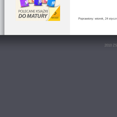
Poprawiony: wtorek, 24 styczn
2010 ZS