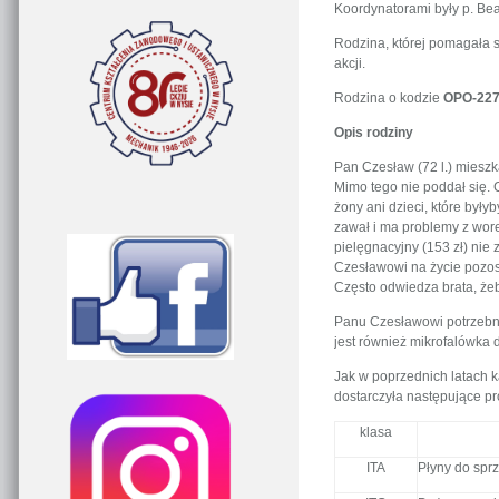
Koordynatorami były p. Bea
Rodzina, której pomagała s
akcji.
Rodzina o kodzie
OPO-227
Opis rodziny
Pan Czesław (72 l.) mieszk
Mimo tego nie poddał się. C
żony ani dzieci, które był
zawał i ma problemy z wore
pielęgnacyjny (153 zł) nie
Czesławowi na życie pozos
Często odwiedza brata, żeb
Panu Czesławowi potrzebne
jest również mikrofalówka 
Jak w poprzednich latach 
dostarczyła następujące pr
klasa
ITA
Płyny do sprz