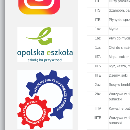
ITC
Duży proszek
ITS
Szampon, pas
ITE
Płyny do sprz
1az
Mydła
1bz
Płyn do myci
1zs
Olej do smaż
IITA
Mąka, cukier,
IITS
Ryż, kasza, 
IITE
Dżemy, soki
2az
Sosy w toreb
2bz
Warzywa w sło
buraczki
IIITA
Kawa, herbat
IIITB
Warzywa w sło
buraczki