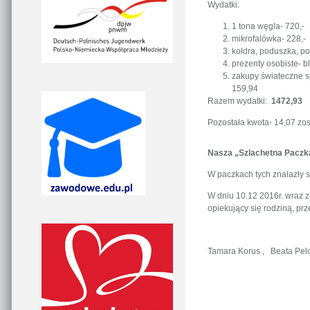
Wydatki:
1 tona węgla- 720,-
mikrofalówka- 228,-
kołdra, poduszka, po
prezenty osobiste- b
zakupy świateczne sp
159,94
Razem wydatki:
1472,93
Pozostała kwota- 14,07 zo
Nasza „Szlachetna Paczka
W paczkach tych znalazły si
W dniu 10.12 2016r. wraz z
opiekujący się rodziną, pr
Tamara Korus , Beata Pel