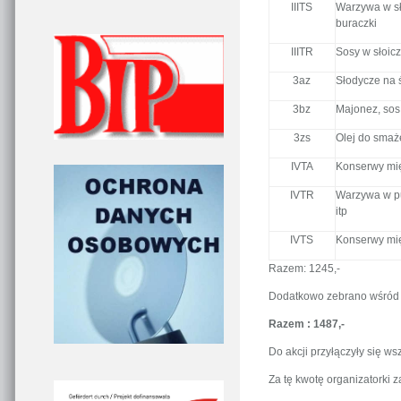
IIITS
Warzywa w sło
buraczki
IIITR
Sosy w słoicz
3az
Słodycze na 
3bz
Majonez, sos 
3zs
Olej do smaż
IVTA
Konserwy mię
IVTR
Warzywa w pu
itp
IVTS
Konserwy mię
Razem: 1245,-
Dodatkowo zebrano wśród 
Razem : 1487,-
Do akcji przyłączyły się ws
Za tę kwotę organizatorki z