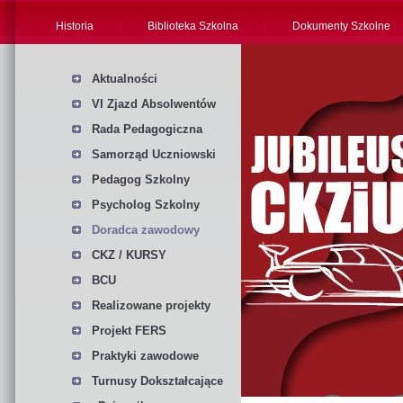
Historia
Biblioteka Szkolna
Dokumenty Szkolne
Aktualności
VI Zjazd Absolwentów
Rada Pedagogiczna
Samorząd Uczniowski
Pedagog Szkolny
Psycholog Szkolny
Doradca zawodowy
CKZ / KURSY
BCU
Realizowane projekty
Projekt FERS
Praktyki zawodowe
Turnusy Dokształcające