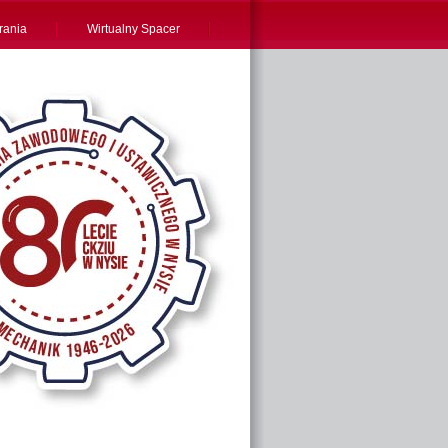
rania
Wirtualny Spacer